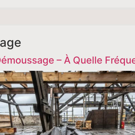
yage
 Démoussage – À Quelle Fréqu